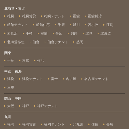
北海道・東北
札幌
札幌賃貸
札幌テナント
函館
函館賃貸
函館テナント
函館住宅
千歳
旭川
苫小牧
江別
岩見沢
小樽
室蘭
帯広
釧路
北見
北海道
北海道移住
仙台
仙台テナント
盛岡
関東
千葉
東京
横浜
中部・東海
浜松
浜松テナント
富士
名古屋
名古屋テナント
三重
関西・中国
大阪
神戸
神戸テナント
九州
福岡
福岡賃貸
福岡テナント
北九州
佐賀
長崎