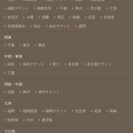
函館テナント
函館住宅
千歳
旭川
苫小牧
江別
岩見沢
小樽
室蘭
帯広
釧路
北見
北海道
北海道移住
仙台
仙台テナント
盛岡
関東
千葉
東京
横浜
中部・東海
浜松
浜松テナント
富士
名古屋
名古屋テナント
三重
関西・中国
大阪
神戸
神戸テナント
九州
福岡
福岡賃貸
福岡テナント
北九州
佐賀
長崎
佐世保
大分
鹿児島
その他