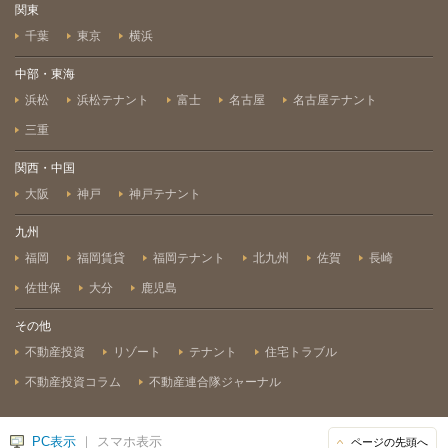
関東
千葉
東京
横浜
中部・東海
浜松
浜松テナント
富士
名古屋
名古屋テナント
三重
関西・中国
大阪
神戸
神戸テナント
九州
福岡
福岡賃貸
福岡テナント
北九州
佐賀
長崎
佐世保
大分
鹿児島
その他
不動産投資
リゾート
テナント
住宅トラブル
不動産投資コラム
不動産連合隊ジャーナル
PC表示
｜ スマホ表示
ページの先頭へ