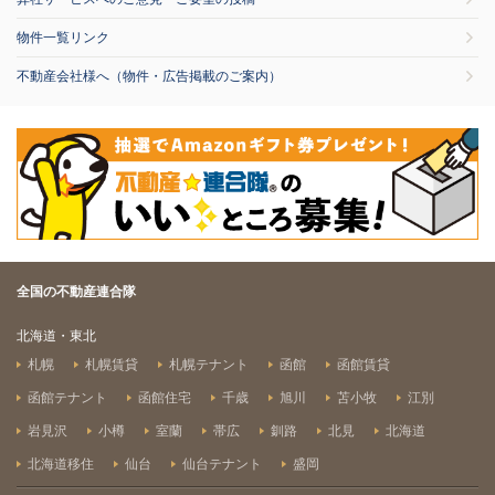
物件一覧リンク
不動産会社様へ（物件・広告掲載のご案内）
全国の不動産連合隊
北海道・東北
札幌
札幌賃貸
札幌テナント
函館
函館賃貸
函館テナント
函館住宅
千歳
旭川
苫小牧
江別
岩見沢
小樽
室蘭
帯広
釧路
北見
北海道
北海道移住
仙台
仙台テナント
盛岡