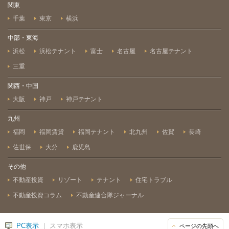
関東
千葉
東京
横浜
中部・東海
浜松
浜松テナント
富士
名古屋
名古屋テナント
三重
関西・中国
大阪
神戸
神戸テナント
九州
福岡
福岡賃貸
福岡テナント
北九州
佐賀
長崎
佐世保
大分
鹿児島
その他
不動産投資
リゾート
テナント
住宅トラブル
不動産投資コラム
不動産連合隊ジャーナル
PC表示
｜ スマホ表示
ページの先頭へ