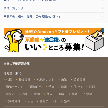
物件一覧リンク
不動産会社様へ（物件・広告掲載のご案内）
全国の不動産連合隊
北海道・東北
札幌
札幌賃貸
札幌テナント
函館
函館賃貸
函館テナント
函館住宅
千歳
旭川
苫小牧
江別
岩見沢
小樽
室蘭
帯広
釧路
北見
北海道
北海道移住
仙台
仙台テナント
盛岡