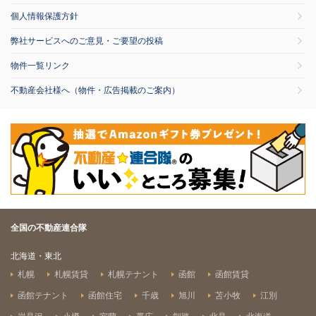
個人情報保護方針
弊社サービスへのご意見・ご要望の投稿
物件一覧リンク
不動産会社様へ（物件・広告掲載のご案内）
全国の不動産連合隊
北海道・東北
札幌
札幌賃貸
札幌テナント
函館
函館賃貸
函館テナント
函館住宅
千歳
旭川
苫小牧
江別