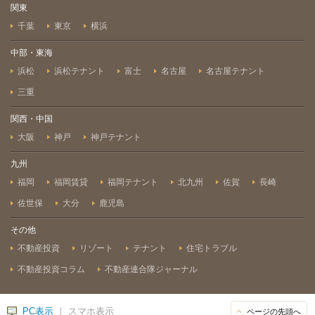
関東
千葉
東京
横浜
中部・東海
浜松
浜松テナント
富士
名古屋
名古屋テナント
三重
関西・中国
大阪
神戸
神戸テナント
九州
福岡
福岡賃貸
福岡テナント
北九州
佐賀
長崎
佐世保
大分
鹿児島
その他
不動産投資
リゾート
テナント
住宅トラブル
不動産投資コラム
不動産連合隊ジャーナル
PC表示
｜ スマホ表示
ページの先頭へ