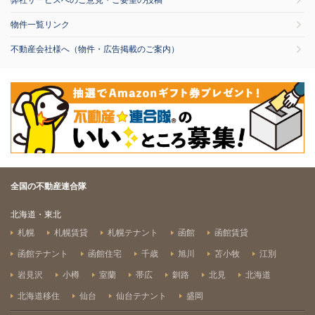
弊社サービスへのご意見・ご要望の投稿
物件一覧リンク
不動産会社様へ（物件・広告掲載のご案内）
全国の不動産連合隊
北海道・東北
札幌
札幌賃貸
札幌テナント
函館
函館賃貸
函館テナント
函館住宅
千歳
旭川
苫小牧
江別
岩見沢
小樽
室蘭
帯広
釧路
北見
北海道
北海道移住
仙台
仙台テナント
盛岡