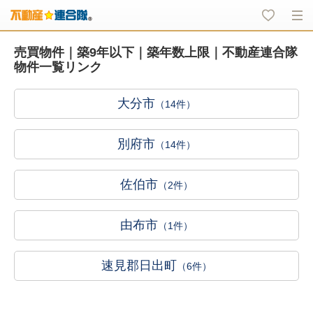
売買物件｜築9年以下｜築年数上限｜不動産連合隊
物件一覧リンク
大分市
（14件）
別府市
（14件）
佐伯市
（2件）
由布市
（1件）
速見郡日出町
（6件）