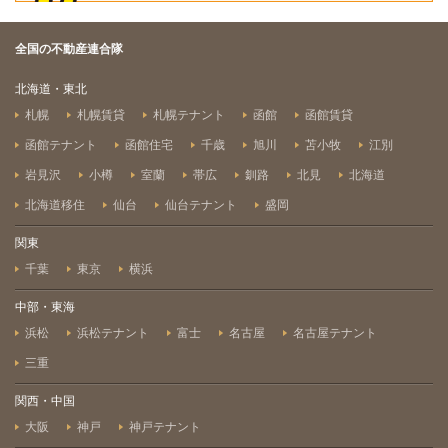
全国の不動産連合隊
北海道・東北
札幌
札幌賃貸
札幌テナント
函館
函館賃貸
函館テナント
函館住宅
千歳
旭川
苫小牧
江別
岩見沢
小樽
室蘭
帯広
釧路
北見
北海道
北海道移住
仙台
仙台テナント
盛岡
関東
千葉
東京
横浜
中部・東海
浜松
浜松テナント
富士
名古屋
名古屋テナント
三重
関西・中国
大阪
神戸
神戸テナント