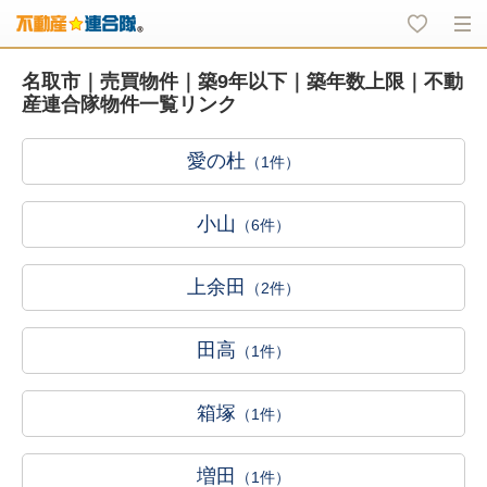
名取市｜売買物件｜築9年以下｜築年数上限｜不動
産連合隊物件一覧リンク
愛の杜
（1件）
小山
（6件）
上余田
（2件）
田高
（1件）
箱塚
（1件）
増田
（1件）