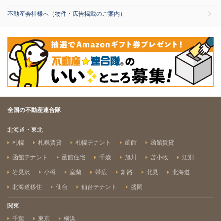
不動産会社様へ（物件・広告掲載のご案内）
全国の不動産連合隊
北海道・東北
札幌
札幌賃貸
札幌テナント
函館
函館賃貸
函館テナント
函館住宅
千歳
旭川
苫小牧
江別
岩見沢
小樽
室蘭
帯広
釧路
北見
北海道
北海道移住
仙台
仙台テナント
盛岡
関東
千葉
東京
横浜