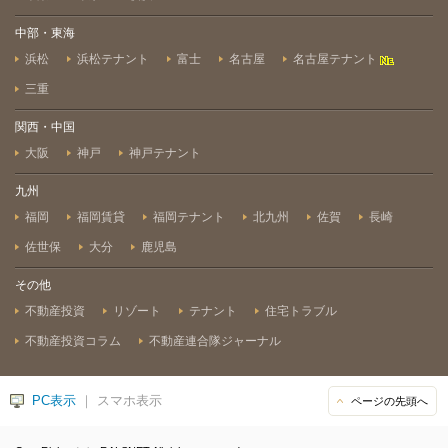
中部・東海
浜松
浜松テナント
富士
名古屋
名古屋テナント
三重
関西・中国
大阪
神戸
神戸テナント
九州
福岡
福岡賃貸
福岡テナント
北九州
佐賀
長崎
佐世保
大分
鹿児島
その他
不動産投資
リゾート
テナント
住宅トラブル
不動産投資コラム
不動産連合隊ジャーナル
PC表示
｜ スマホ表示
ページの先頭へ