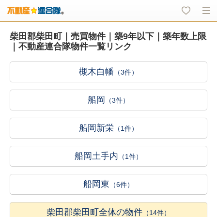
柴田郡柴田町｜売買物件｜築9年以下｜築年数上限
｜不動産連合隊物件一覧リンク
槻木白幡
（3件）
船岡
（3件）
船岡新栄
（1件）
船岡土手内
（1件）
船岡東
（6件）
柴田郡柴田町全体の物件
（14件）