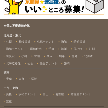
全国の不動産連合隊
北海道・東北
札幌
札幌賃貸
札幌テナント
函館
函館賃貸
函館テナント
函館住宅
千歳
旭川
苫小牧
江別
岩見沢
小樽
室蘭
帯広
釧路
北見
北海道
北海道移住
仙台
仙台テナント
盛岡
関東
千葉
東京
横浜
中部・東海
浜松
浜松テナント
富士
名古屋
名古屋テナント
三重