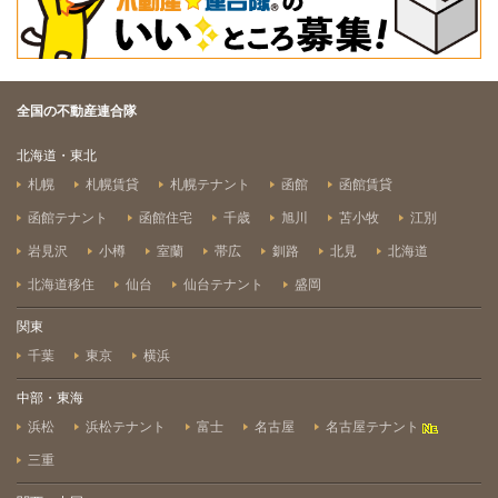
全国の不動産連合隊
北海道・東北
札幌
札幌賃貸
札幌テナント
函館
函館賃貸
函館テナント
函館住宅
千歳
旭川
苫小牧
江別
岩見沢
小樽
室蘭
帯広
釧路
北見
北海道
北海道移住
仙台
仙台テナント
盛岡
関東
千葉
東京
横浜
中部・東海
浜松
浜松テナント
富士
名古屋
名古屋テナント
三重