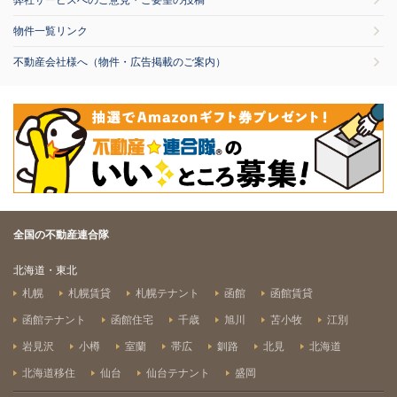
弊社サービスへのご意見・ご要望の投稿
物件一覧リンク
不動産会社様へ（物件・広告掲載のご案内）
全国の不動産連合隊
北海道・東北
札幌
札幌賃貸
札幌テナント
函館
函館賃貸
函館テナント
函館住宅
千歳
旭川
苫小牧
江別
岩見沢
小樽
室蘭
帯広
釧路
北見
北海道
北海道移住
仙台
仙台テナント
盛岡