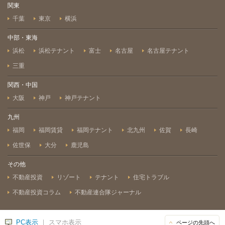
関東
千葉
東京
横浜
中部・東海
浜松
浜松テナント
富士
名古屋
名古屋テナント
三重
関西・中国
大阪
神戸
神戸テナント
九州
福岡
福岡賃貸
福岡テナント
北九州
佐賀
長崎
佐世保
大分
鹿児島
その他
不動産投資
リゾート
テナント
住宅トラブル
不動産投資コラム
不動産連合隊ジャーナル
PC表示
｜ スマホ表示
ページの先頭へ