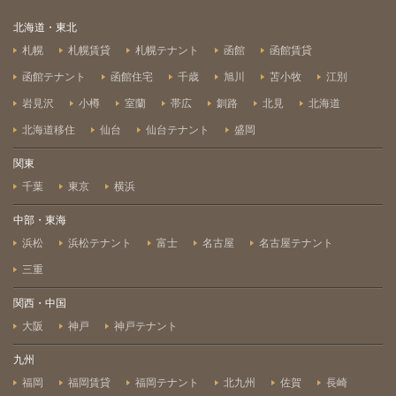
北海道・東北
札幌
札幌賃貸
札幌テナント
函館
函館賃貸
函館テナント
函館住宅
千歳
旭川
苫小牧
江別
岩見沢
小樽
室蘭
帯広
釧路
北見
北海道
北海道移住
仙台
仙台テナント
盛岡
関東
千葉
東京
横浜
中部・東海
浜松
浜松テナント
富士
名古屋
名古屋テナント
三重
関西・中国
大阪
神戸
神戸テナント
九州
福岡
福岡賃貸
福岡テナント
北九州
佐賀
長崎