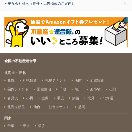
不動産会社様へ（物件・広告掲載のご案内）
全国の不動産連合隊
北海道・東北
札幌
札幌賃貸
札幌テナント
函館
函館賃貸
函館テナント
函館住宅
千歳
旭川
苫小牧
江別
岩見沢
小樽
室蘭
帯広
釧路
北見
北海道
北海道移住
仙台
仙台テナント
盛岡
関東
千葉
東京
横浜