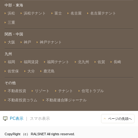
中部・東海
浜松
浜松テナント
富士
名古屋
名古屋テナント
三重
関西・中国
大阪
神戸
神戸テナント
九州
福岡
福岡賃貸
福岡テナント
北九州
佐賀
長崎
佐世保
大分
鹿児島
その他
不動産投資
リゾート
テナント
住宅トラブル
不動産投資コラム
不動産連合隊ジャーナル
PC表示
｜ スマホ表示
ページの先頭へ
CopyRight （c） RALSNET All rights reserved.