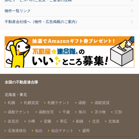
弊社サービスへのご意見・ご要望の投稿
物件一覧リンク
不動産会社様へ（物件・広告掲載のご案内）
全国の不動産連合隊
北海道・東北
札幌
札幌賃貸
札幌テナント
函館
函館賃貸
函館テナント
函館住宅
千歳
旭川
苫小牧
江別
岩見沢
小樽
室蘭
帯広
釧路
北見
北海道
北海道移住
仙台
仙台テナント
盛岡