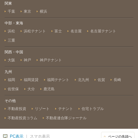
関東
千葉
東京
横浜
中部・東海
浜松
浜松テナント
富士
名古屋
名古屋テナント
三重
関西・中国
大阪
神戸
神戸テナント
九州
福岡
福岡賃貸
福岡テナント
北九州
佐賀
長崎
佐世保
大分
鹿児島
その他
不動産投資
リゾート
テナント
住宅トラブル
不動産投資コラム
不動産連合隊ジャーナル
PC表示
｜ スマホ表示
ページの先頭へ