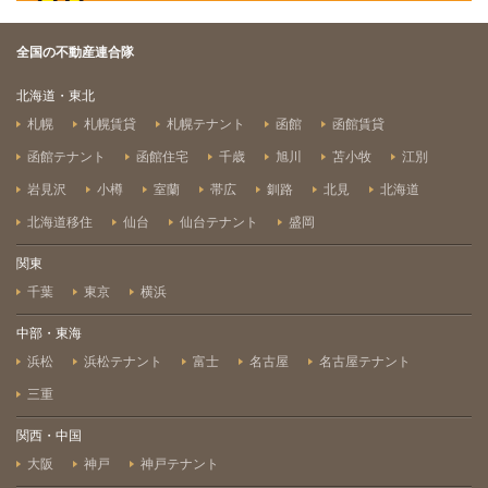
全国の不動産連合隊
北海道・東北
札幌
札幌賃貸
札幌テナント
函館
函館賃貸
函館テナント
函館住宅
千歳
旭川
苫小牧
江別
岩見沢
小樽
室蘭
帯広
釧路
北見
北海道
北海道移住
仙台
仙台テナント
盛岡
関東
千葉
東京
横浜
中部・東海
浜松
浜松テナント
富士
名古屋
名古屋テナント
三重
関西・中国
大阪
神戸
神戸テナント