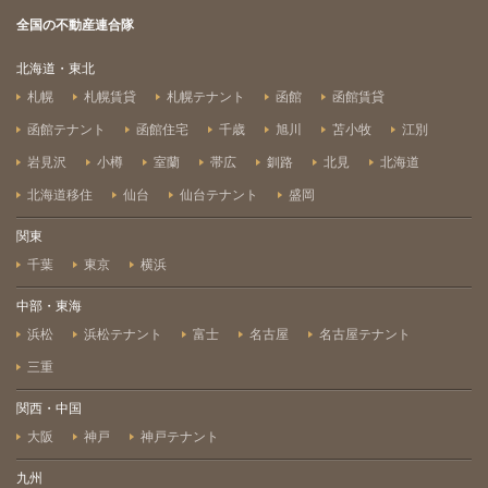
全国の不動産連合隊
北海道・東北
札幌
札幌賃貸
札幌テナント
函館
函館賃貸
函館テナント
函館住宅
千歳
旭川
苫小牧
江別
岩見沢
小樽
室蘭
帯広
釧路
北見
北海道
北海道移住
仙台
仙台テナント
盛岡
関東
千葉
東京
横浜
中部・東海
浜松
浜松テナント
富士
名古屋
名古屋テナント
三重
関西・中国
大阪
神戸
神戸テナント
九州