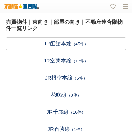
売買物件｜東向き｜部屋の向き｜不動産連合隊物
件一覧リンク
JR函館本線
（45件）
JR室蘭本線
（17件）
JR根室本線
（5件）
花咲線
（3件）
JR千歳線
（16件）
JR石勝線
（1件）