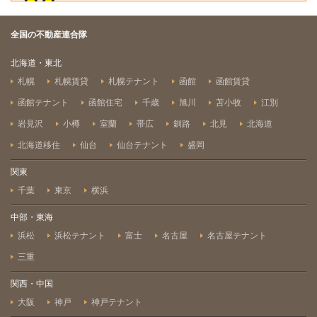
全国の不動産連合隊
北海道・東北
札幌
札幌賃貸
札幌テナント
函館
函館賃貸
函館テナント
函館住宅
千歳
旭川
苫小牧
江別
岩見沢
小樽
室蘭
帯広
釧路
北見
北海道
北海道移住
仙台
仙台テナント
盛岡
関東
千葉
東京
横浜
中部・東海
浜松
浜松テナント
富士
名古屋
名古屋テナント
三重
関西・中国
大阪
神戸
神戸テナント