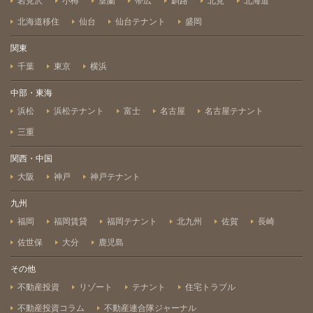
岩見沢
小樽
室蘭
帯広
釧路
北見
北海道
北海道移住
仙台
仙台テナント
盛岡
関東
千葉
東京
横浜
中部・東海
浜松
浜松テナント
富士
名古屋
名古屋テナント
三重
関西・中国
大阪
神戸
神戸テナント
九州
福岡
福岡賃貸
福岡テナント
北九州
佐賀
長崎
佐世保
大分
鹿児島
その他
不動産投資
リゾート
テナント
住宅トラブル
不動産投資コラム
不動産連合隊ジャーナル