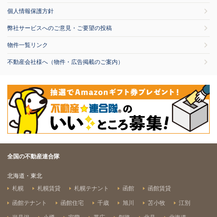
個人情報保護方針
弊社サービスへのご意見・ご要望の投稿
物件一覧リンク
不動産会社様へ（物件・広告掲載のご案内）
全国の不動産連合隊
北海道・東北
札幌
札幌賃貸
札幌テナント
函館
函館賃貸
函館テナント
函館住宅
千歳
旭川
苫小牧
江別