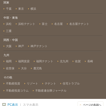
関東
千葉
東京
横浜
中部・東海
浜松
浜松テナント
富士
名古屋
名古屋テナント
三重
関西・中国
大阪
神戸
神戸テナント
九州
福岡
福岡賃貸
福岡テナント
北九州
佐賀
長崎
佐世保
大分
鹿児島
その他
不動産投資
リゾート
テナント
住宅トラブル
不動産投資コラム
不動産連合隊ジャーナル
PC表示
｜ スマホ表示
ページの先頭へ