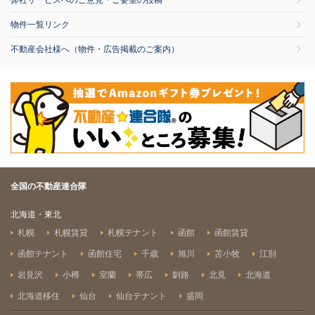
弊社サービスへのご意見・ご要望の投稿
物件一覧リンク
不動産会社様へ（物件・広告掲載のご案内）
全国の不動産連合隊
北海道・東北
札幌
札幌賃貸
札幌テナント
函館
函館賃貸
函館テナント
函館住宅
千歳
旭川
苫小牧
江別
岩見沢
小樽
室蘭
帯広
釧路
北見
北海道
北海道移住
仙台
仙台テナント
盛岡