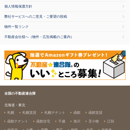
個人情報保護方針
弊社サービスへのご意見・ご要望の投稿
物件一覧リンク
不動産会社様へ（物件・広告掲載のご案内）
全国の不動産連合隊
北海道・東北
札幌
札幌賃貸
札幌テナント
函館
函館賃貸
函館テナント
函館住宅
千歳
旭川
苫小牧
江別