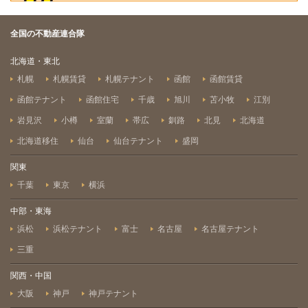
全国の不動産連合隊
北海道・東北
札幌
札幌賃貸
札幌テナント
函館
函館賃貸
函館テナント
函館住宅
千歳
旭川
苫小牧
江別
岩見沢
小樽
室蘭
帯広
釧路
北見
北海道
北海道移住
仙台
仙台テナント
盛岡
関東
千葉
東京
横浜
中部・東海
浜松
浜松テナント
富士
名古屋
名古屋テナント
三重
関西・中国
大阪
神戸
神戸テナント