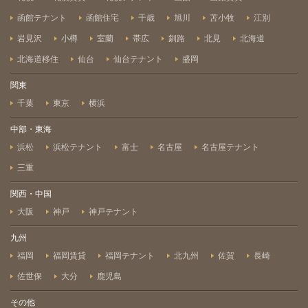
函館テナント
函館住宅
千歳
旭川
苫小牧
江別
岩見沢
小樽
室蘭
帯広
釧路
北見
北海道
北海道移住
仙台
仙台テナント
盛岡
関東
千葉
東京
横浜
中部・東海
浜松
浜松テナント
富士
名古屋
名古屋テナント
三重
関西・中国
大阪
神戸
神戸テナント
九州
福岡
福岡賃貸
福岡テナント
北九州
佐賀
長崎
佐世保
大分
鹿児島
その他