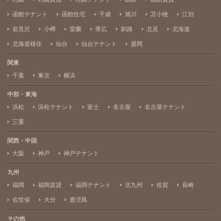
函館テナント
函館住宅
千歳
旭川
苫小牧
江別
岩見沢
小樽
室蘭
帯広
釧路
北見
北海道
北海道移住
仙台
仙台テナント
盛岡
関東
千葉
東京
横浜
中部・東海
浜松
浜松テナント
富士
名古屋
名古屋テナント
三重
関西・中国
大阪
神戸
神戸テナント
九州
福岡
福岡賃貸
福岡テナント
北九州
佐賀
長崎
佐世保
大分
鹿児島
その他