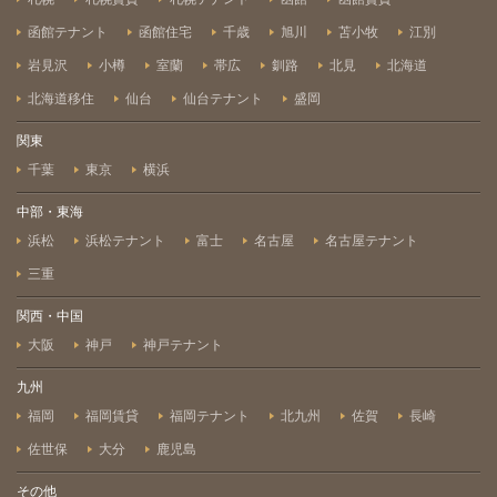
函館テナント
函館住宅
千歳
旭川
苫小牧
江別
岩見沢
小樽
室蘭
帯広
釧路
北見
北海道
北海道移住
仙台
仙台テナント
盛岡
関東
千葉
東京
横浜
中部・東海
浜松
浜松テナント
富士
名古屋
名古屋テナント
三重
関西・中国
大阪
神戸
神戸テナント
九州
福岡
福岡賃貸
福岡テナント
北九州
佐賀
長崎
佐世保
大分
鹿児島
その他