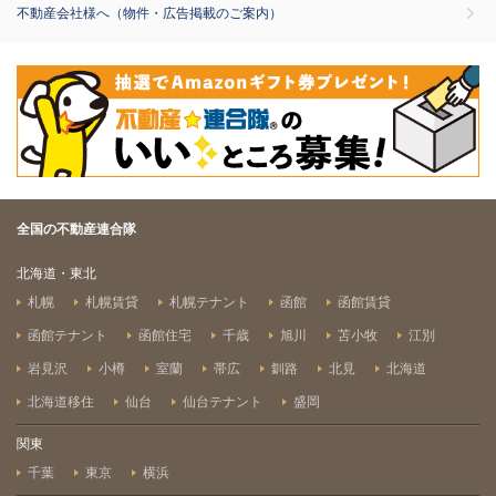
不動産会社様へ（物件・広告掲載のご案内）
全国の不動産連合隊
北海道・東北
札幌
札幌賃貸
札幌テナント
函館
函館賃貸
函館テナント
函館住宅
千歳
旭川
苫小牧
江別
岩見沢
小樽
室蘭
帯広
釧路
北見
北海道
北海道移住
仙台
仙台テナント
盛岡
関東
千葉
東京
横浜