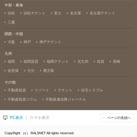
中部・東海
浜松
浜松テナント
富士
名古屋
名古屋テナント
三重
関西・中国
大阪
神戸
神戸テナント
九州
福岡
福岡賃貸
福岡テナント
北九州
佐賀
長崎
佐世保
大分
鹿児島
その他
不動産投資
リゾート
テナント
住宅トラブル
不動産投資コラム
不動産連合隊ジャーナル
PC表示
｜ スマホ表示
ページの先頭へ
CopyRight （c） RALSNET All rights reserved.