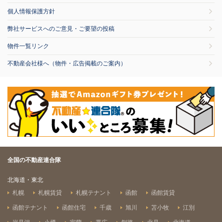
個人情報保護方針
弊社サービスへのご意見・ご要望の投稿
物件一覧リンク
不動産会社様へ（物件・広告掲載のご案内）
全国の不動産連合隊
北海道・東北
札幌
札幌賃貸
札幌テナント
函館
函館賃貸
函館テナント
函館住宅
千歳
旭川
苫小牧
江別