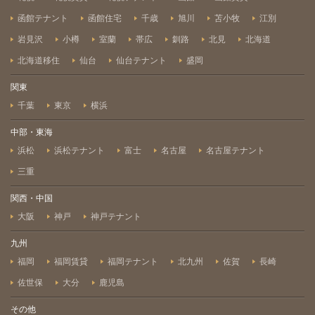
函館テナント
函館住宅
千歳
旭川
苫小牧
江別
岩見沢
小樽
室蘭
帯広
釧路
北見
北海道
北海道移住
仙台
仙台テナント
盛岡
関東
千葉
東京
横浜
中部・東海
浜松
浜松テナント
富士
名古屋
名古屋テナント
三重
関西・中国
大阪
神戸
神戸テナント
九州
福岡
福岡賃貸
福岡テナント
北九州
佐賀
長崎
佐世保
大分
鹿児島
その他