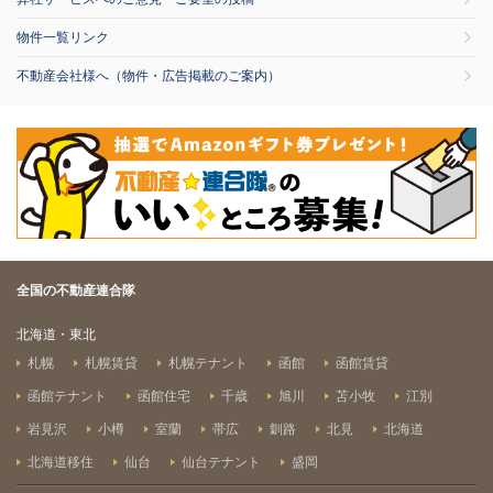
物件一覧リンク
不動産会社様へ（物件・広告掲載のご案内）
全国の不動産連合隊
北海道・東北
札幌
札幌賃貸
札幌テナント
函館
函館賃貸
函館テナント
函館住宅
千歳
旭川
苫小牧
江別
岩見沢
小樽
室蘭
帯広
釧路
北見
北海道
北海道移住
仙台
仙台テナント
盛岡