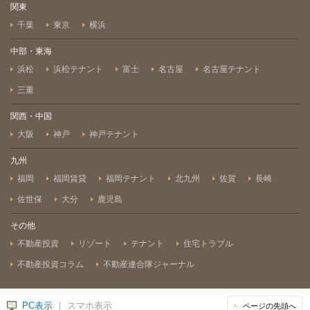
関東
千葉
東京
横浜
中部・東海
浜松
浜松テナント
富士
名古屋
名古屋テナント
三重
関西・中国
大阪
神戸
神戸テナント
九州
福岡
福岡賃貸
福岡テナント
北九州
佐賀
長崎
佐世保
大分
鹿児島
その他
不動産投資
リゾート
テナント
住宅トラブル
不動産投資コラム
不動産連合隊ジャーナル
PC表示
｜ スマホ表示
ページの先頭へ