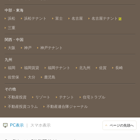
中部・東海
浜松
浜松テナント
富士
名古屋
名古屋テナント
三重
関西・中国
大阪
神戸
神戸テナント
九州
福岡
福岡賃貸
福岡テナント
北九州
佐賀
長崎
佐世保
大分
鹿児島
その他
不動産投資
リゾート
テナント
住宅トラブル
不動産投資コラム
不動産連合隊ジャーナル
PC表示
｜ スマホ表示
ページの先頭へ