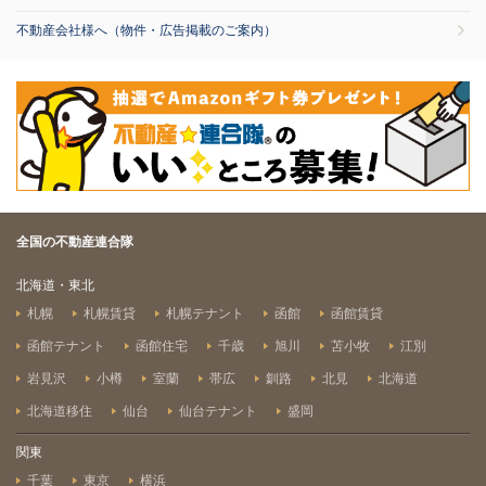
不動産会社様へ（物件・広告掲載のご案内）
全国の不動産連合隊
北海道・東北
札幌
札幌賃貸
札幌テナント
函館
函館賃貸
函館テナント
函館住宅
千歳
旭川
苫小牧
江別
岩見沢
小樽
室蘭
帯広
釧路
北見
北海道
北海道移住
仙台
仙台テナント
盛岡
関東
千葉
東京
横浜