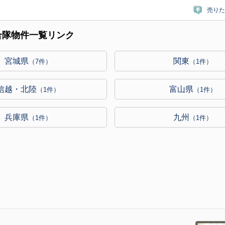
売りた
合隊物件一覧リンク
宮城県
関東
（7件）
（1件）
信越・北陸
富山県
（1件）
（1件）
兵庫県
九州
（1件）
（1件）