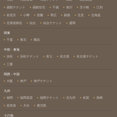
函館テナント
函館住宅
千歳
旭川
苫小牧
江別
岩見沢
小樽
室蘭
帯広
釧路
北見
北海道
北海道移住
仙台
仙台テナント
盛岡
関東
千葉
東京
横浜
中部・東海
浜松
浜松テナント
富士
名古屋
名古屋テナント
三重
関西・中国
大阪
神戸
神戸テナント
九州
福岡
福岡賃貸
福岡テナント
北九州
佐賀
長崎
佐世保
大分
鹿児島
その他