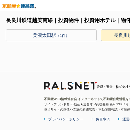
長良川鉄道越美南線｜投資物件｜投資用ホテル｜物
美濃太田駅
長良川
（1件）
管理・運営 株式会社
不動産WEB情報連合会 インターネットで不動産住宅情報を
サイトブランド名 不動産★連合隊 R商標登録 第4693867号
※当サイトの画像や文章の新聞広告・不動産情報誌・不動
プライバシーポリシー
免責事項
運営